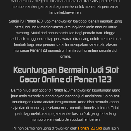
Bandar Slot77 menjamin keamanan data dan transaksi para pemain,
memberikan kenyamanan bagi mereka untuk menikmati permainan
tanpa kekhawatiran.
Selain itu,
Panen123
juga menawarkan berbagai benefit menarik yang
bertujuan untuk meningkatkan kemungkinan lebih banyak untuk
menang. Mulai dari bonus sambutan bagi pemain baru hingga
cashback mingguan, setiap penawaran dirancang untuk memberi nilai
tambah bagi para pemain setia. Ini merupakan salah satu alasan
mengapa
Panen123
menjadi pilihan favorit di antara pecinta slot
online.
Keuntungan Bermain Judi Slot
Gacor Online di Panen123
Bermain judi slot gacor di
Panen123
menawarkan keuntungan yang
jauh lebih menarik di bandingkan dengan judi tradisional. Salah satu
keuntungan utama adalah kenyamanan. Anda bisa bermain kapan
saja dan di mana saja, selama Anda memiliki koneksi internet. Tidak
perlu lagi melakukan perjalanan ke kasino fisik yang terkadang
membutuhkan waktu dan
budget tambahan.
Pilihan permainan yang ditawarkan oleh
Panen123 Slot
jauh lebih