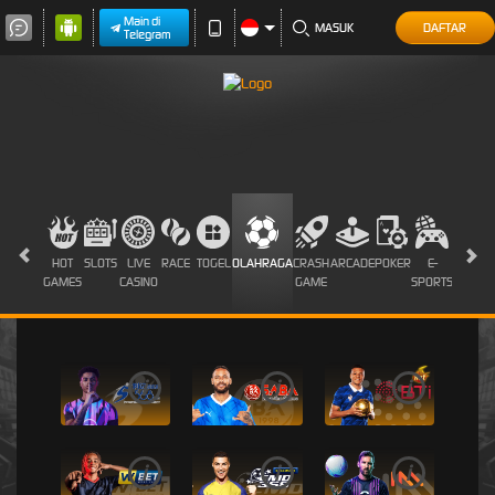
Main di
MASUK
DAFTAR
Telegram
HOT
SLOTS
LIVE
RACE
TOGEL
OLAHRAGA
CRASH
ARCADE
POKER
E-
SABUN
GAMES
CASINO
GAME
SPORTS
AYAM
i
i
i
i
i
i