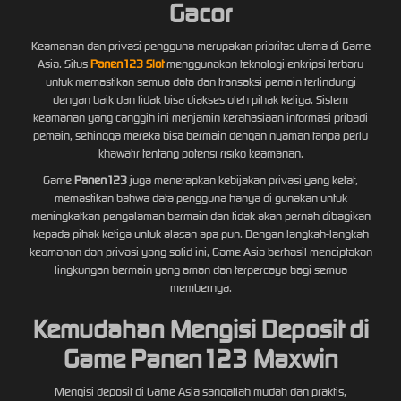
Gacor
Keamanan dan privasi pengguna merupakan prioritas utama di Game
Asia. Situs
Panen123 Slot
menggunakan teknologi enkripsi terbaru
untuk memastikan semua data dan transaksi pemain terlindungi
dengan baik dan tidak bisa diakses oleh pihak ketiga. Sistem
keamanan yang canggih ini menjamin kerahasiaan informasi pribadi
pemain, sehingga mereka bisa bermain dengan nyaman tanpa perlu
khawatir tentang potensi risiko keamanan.
Game
Panen123
juga menerapkan kebijakan privasi yang ketat,
memastikan bahwa data pengguna hanya di gunakan untuk
meningkatkan pengalaman bermain dan tidak akan pernah dibagikan
kepada pihak ketiga untuk alasan apa pun. Dengan langkah-langkah
keamanan dan privasi yang solid ini, Game Asia berhasil menciptakan
lingkungan bermain yang aman dan terpercaya bagi semua
membernya.
Kemudahan Mengisi Deposit di
Game Panen123 Maxwin
Mengisi deposit di Game Asia sangatlah mudah dan praktis,