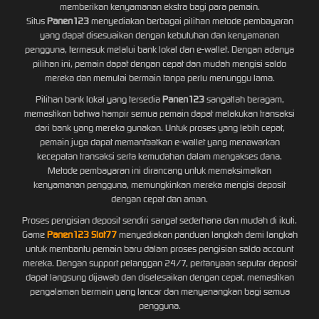
memberikan kenyamanan ekstra bagi para pemain.
Situs
Panen123
menyediakan berbagai pilihan metode pembayaran
yang dapat disesuaikan dengan kebutuhan dan kenyamanan
pengguna, termasuk melalui bank lokal dan e-wallet. Dengan adanya
pilihan ini, pemain dapat dengan cepat dan mudah mengisi saldo
mereka dan memulai bermain tanpa perlu menunggu lama.
Pilihan bank lokal yang tersedia
Panen123
sangatlah beragam,
memastikan bahwa hampir semua pemain dapat melakukan transaksi
dari bank yang mereka gunakan. Untuk proses yang lebih cepat,
pemain juga dapat memanfaatkan e-wallet yang menawarkan
kecepatan transaksi serta kemudahan dalam mengakses dana.
Metode pembayaran ini dirancang untuk memaksimalkan
kenyamanan pengguna, memungkinkan mereka mengisi deposit
dengan cepat dan aman.
Proses pengisian deposit sendiri sangat sederhana dan mudah di ikuti.
Game
Panen123 Slot77
menyediakan panduan langkah demi langkah
untuk membantu pemain baru dalam proses pengisian saldo account
mereka. Dengan support pelanggan 24/7, pertanyaan seputar deposit
dapat langsung dijawab dan diselesaikan dengan cepat, memastikan
pengalaman bermain yang lancar dan menyenangkan bagi semua
pengguna.