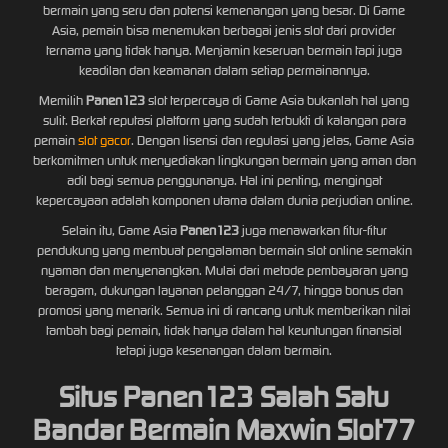
bermain yang seru dan potensi kemenangan yang besar. Di Game
Asia, pemain bisa menemukan berbagai jenis slot dari provider
ternama yang tidak hanya. Menjamin keseruan bermain tapi juga
keadilan dan keamanan dalam setiap permainannya.
Memilih
Panen123
slot terpercaya di Game Asia bukanlah hal yang
sulit. Berkat reputasi platform yang sudah terbukti di kalangan para
pemain
slot gacor
. Dengan lisensi dan regulasi yang jelas, Game Asia
berkomitmen untuk menyediakan lingkungan bermain yang aman dan
adil bagi semua penggunanya. Hal ini penting, mengingat
kepercayaan adalah komponen utama dalam dunia perjudian online.
Selain itu, Game Asia
Panen123
juga menawarkan fitur-fitur
pendukung yang membuat pengalaman bermain slot online semakin
nyaman dan menyenangkan. Mulai dari metode pembayaran yang
beragam, dukungan layanan pelanggan 24/7, hingga bonus dan
promosi yang menarik. Semua ini di rancang untuk memberikan nilai
tambah bagi pemain, tidak hanya dalam hal keuntungan finansial
tetapi juga kesenangan dalam bermain.
Situs Panen123 Salah Satu
Bandar Bermain Maxwin Slot77