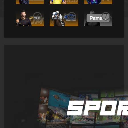
i
i
i