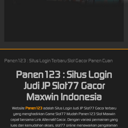
Panen123 : Situs Login Terbaru Slot Gacor Panen Cuan
Panen123 : Situs Login
Judi JP Slot77 Gacor
Maxwin Indonesia
Website
Panen123
adalah Situs Login Judi JP Slot77 Gacor terbaru
yang menghadirkan Game Slot77 Mudah Panen123 Slot Maxwin
cepat bersama Link Alternatif Gacor. Dengan variasi permainan yang
luas dan kemudahan akses, slot77 online menawarkan pengalaman