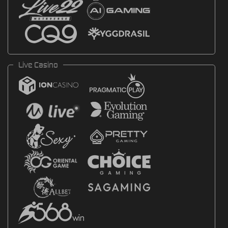
Live Casino