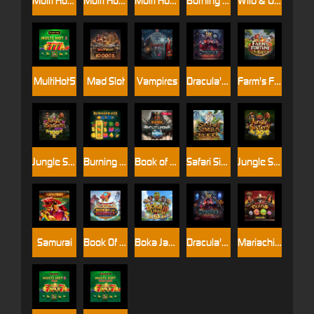
Multi Hot 10
Multi Hot 20
Multi Hot 40
Burning Ice 40
Wild & Gods
MultiHot5
Mad Slot
Vampires
Dracula's Fortune
Farm's Fortune
Jungle Sisters Deluxe
Burning Ice
Book of Futuria
Safari Simba
Jungle Sisters
Samurai
Book Of Bonanza
Boka Jamba 10
Dracula's Fortune Halloween Edition
Mariachi Coins