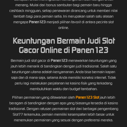
menang. Mulai dari bonus sambutan bagi pemain baru hingga
cashback mingguan, setiap penawaran dirancang untuk memberi nilai
tambah bagi para pemain setia. Ini merupakan salah satu alasan
mengapa
Panen123
menjadi pilihan favorit di antara pecinta slot
online.
Keuntungan Bermain Judi Slot
Gacor Online di Panen123
Bermain judi slot gacor di
Panen123
menawarkan keuntungan yang
jauh lebih menarik di bandingkan dengan judi tradisional. Salah satu
keuntungan utama adalah kenyamanan. Anda bisa bermain kapan
saja dan di mana saja, selama Anda memiliki koneksi internet. Tidak
perlu lagi melakukan perjalanan ke kasino fisik yang terkadang
membutuhkan waktu dan
budget tambahan.
Pilihan permainan yang ditawarkan oleh
Panen123 Slot
jauh lebih
beragam di bandingkan dengan apa yang biasanya tersedia di kasino
tradisional. Dengan ratusan permainan slot dari berbagai pengembang
Slot77 terkemuka, pemain memiliki kesempatan lebih besar untuk
menemukan permainan yang sesuai dengan preferensi mereka.