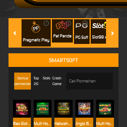
i
i
i
i
i
Facha
Fat Panda
Slot88 x PP
PG Soft
Pragmatic Play
SMARTSOFT
Semua
Top
Slots
Crash
permainan
20
Game
Bao Slot 5X
Multi Hot 100
Habesha Fortune 5
Jingle Bell Bonanza
Multi Hot 5 Deluxe