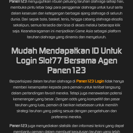
Panen123
menyuguhkan ribuan peluang taruhan olahraga setiap hari,
membuka pintu lebar bagi para penggemar olahraga untuk turut serta
dalam keseruan dan ketegangan berbagai ajang olahraga di seluruh
dunia. Dari sepak bola, basket, tenis, hingga cabang olahraga eksotis
sekalipun, semua tersedia dan bisa di akses melalui beberapa klik
saja. Keanekaragaman ini menjadikan Game Asia sebagai platform
taruhan olahraga yang dinamis dan menyeluruh.
Mudah Mendapatkan ID Untuk
Login Slot77 Bersama Agen
Panen123
Berpartisipasi dalam taruhan olahraga di
Panen123 Login
tidak hanya
memberi kesempatan kepada para pemain untuk terlibat langsung
dalam pertandingan favorit mereka. Tetapi juga menawarkan potensi
kemenangan yang besar. Dengan odds yang kompetitif dan pasar
taruhan yang luas, pemain di berikan kebebasan untuk memilih
strategi taruhan yang paling sesuai dengan pengetahuan dan
preferensi mereka.
Panen123
juga menyediakan statistik dan informasi terkini yang dapat
membantu pemain dalam membuat keputusan taruhan yang lebih