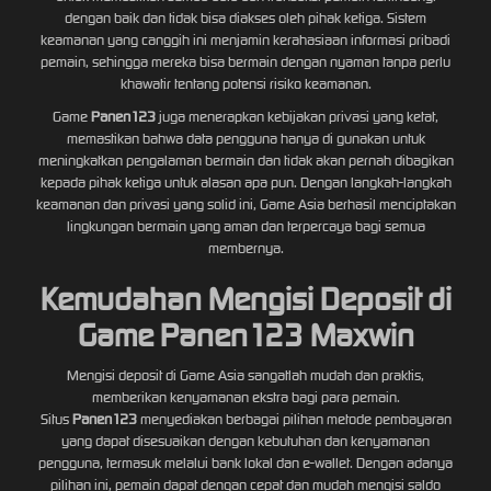
dengan baik dan tidak bisa diakses oleh pihak ketiga. Sistem
keamanan yang canggih ini menjamin kerahasiaan informasi pribadi
pemain, sehingga mereka bisa bermain dengan nyaman tanpa perlu
khawatir tentang potensi risiko keamanan.
Game
Panen123
juga menerapkan kebijakan privasi yang ketat,
memastikan bahwa data pengguna hanya di gunakan untuk
meningkatkan pengalaman bermain dan tidak akan pernah dibagikan
kepada pihak ketiga untuk alasan apa pun. Dengan langkah-langkah
keamanan dan privasi yang solid ini, Game Asia berhasil menciptakan
lingkungan bermain yang aman dan terpercaya bagi semua
membernya.
Kemudahan Mengisi Deposit di
Game Panen123 Maxwin
Mengisi deposit di Game Asia sangatlah mudah dan praktis,
memberikan kenyamanan ekstra bagi para pemain.
Situs
Panen123
menyediakan berbagai pilihan metode pembayaran
yang dapat disesuaikan dengan kebutuhan dan kenyamanan
pengguna, termasuk melalui bank lokal dan e-wallet. Dengan adanya
pilihan ini, pemain dapat dengan cepat dan mudah mengisi saldo