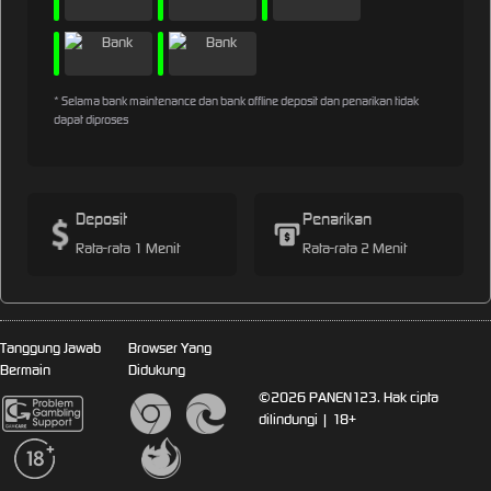
* Selama bank maintenance dan bank offline deposit dan penarikan tidak
dapat diproses
Deposit
Penarikan
Rata-rata 1 Menit
Rata-rata 2 Menit
Tanggung Jawab
Browser Yang
Bermain
Didukung
©2026 PANEN123. Hak cipta
dilindungi | 18+