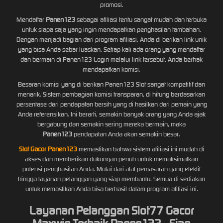
promosi.
Mendaftar
Panen123
sebagai afiliasi tentu sangat mudah dan terbuka
untuk siapa saja yang ingin mendapatkan penghasilan tambahan.
Dengan menjadi bagian dari program afiliasi, Anda di berikan link unik
yang bisa Anda sebar luaskan. Setiap kali ada orang yang mendaftar
dan bermain di Panen123 Login melalui link tersebut, Anda berhak
mendapatkan komisi.
Besaran komisi yang di berikan Panen123 Slot sangat kompetitif dan
menarik. Sistem pembagian komisi transparan, di hitung berdasarkan
persentase dari pendapatan bersih yang di hasilkan dari pemain yang
Anda referensikan. Ini berarti, semakin banyak orang yang Anda ajak
bergabung dan semakin sering mereka bermain, maka
Panen123
pendapatan Anda akan semakin besar.
Slot Gacor Panen123
memastikan bahwa sistem afiliasi ini mudah di
akses dan memberikan dukungan penuh untuk memaksimalkan
potensi penghasilan Anda. Mulai dari alat pemasaran yang efektif
hingga layanan pelanggan yang siap membantu. Semua di sediakan
untuk memastikan Anda bisa berhasil dalam program afiliasi ini.
Layanan Pelanggan Slot77 Gacor