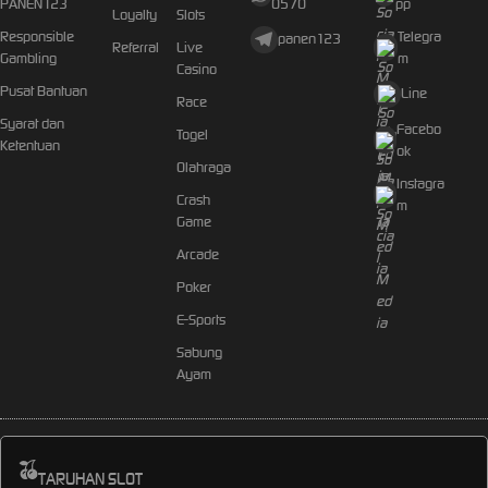
PANEN123
0570
pp
Loyalty
Slots
Responsible
Telegra
panen123
Referral
Live
Gambling
m
Casino
Pusat Bantuan
Line
Race
Syarat dan
Facebo
Togel
Ketentuan
ok
Olahraga
Instagra
Crash
m
Game
Arcade
Poker
E-Sports
Sabung
Ayam
TARUHAN SLOT