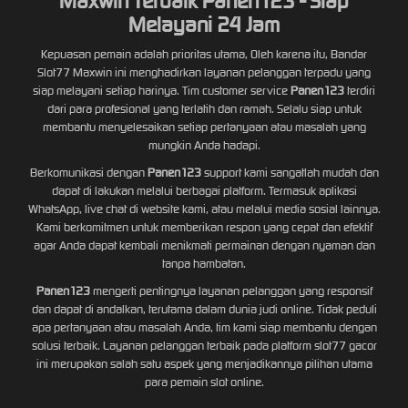
Maxwin Terbaik Panen123 - Siap
Melayani 24 Jam
Kepuasan pemain adalah prioritas utama, Oleh karena itu, Bandar
Slot77 Maxwin ini menghadirkan layanan pelanggan terpadu yang
siap melayani setiap harinya. Tim customer service
Panen123
terdiri
dari para profesional yang terlatih dan ramah. Selalu siap untuk
membantu menyelesaikan setiap pertanyaan atau masalah yang
mungkin Anda hadapi.
Berkomunikasi dengan
Panen123
support kami sangatlah mudah dan
dapat di lakukan melalui berbagai platform. Termasuk aplikasi
WhatsApp, live chat di website kami, atau melalui media sosial lainnya.
Kami berkomitmen untuk memberikan respon yang cepat dan efektif
agar Anda dapat kembali menikmati permainan dengan nyaman dan
tanpa hambatan.
Panen123
mengerti pentingnya layanan pelanggan yang responsif
dan dapat di andalkan, terutama dalam dunia judi online. Tidak peduli
apa pertanyaan atau masalah Anda, tim kami siap membantu dengan
solusi terbaik. Layanan pelanggan terbaik pada platform slot77 gacor
ini merupakan salah satu aspek yang menjadikannya pilihan utama
para pemain slot online.