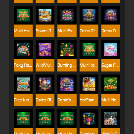
Multi Hot 5 Super Wilds
Power Of Tiger
Multi Fruits Charging Wilds
Coins Of Atlantis
Gems Crown Charging Wilds
Foxy Hot 20
WildMultiStar
Burning Ice 10
Multi Hot 5 Burn Wilds
Sugar Fiesta
Dice Jungle
Gates Of Merlyn
Genie's Bonanza
HotSamba
Multi Hot Ways