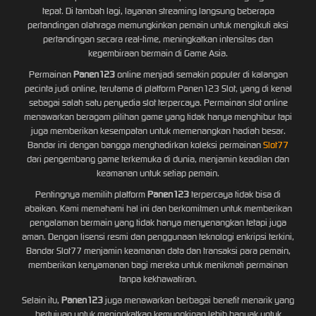
tepat. Di tambah lagi, layanan streaming langsung beberapa
pertandingan olahraga memungkinkan pemain untuk mengikuti aksi
pertandingan secara real-time, meningkatkan intensitas dan
kegembiraan bermain di Game Asia.
Permainan
Panen123
online menjadi semakin populer di kalangan
pecinta judi online, terutama di platform Panen123 Slot, yang di kenal
sebagai salah satu penyedia slot terpercaya. Permainan slot online
menawarkan beragam pilihan game yang tidak hanya menghibur tapi
juga memberikan kesempatan untuk memenangkan hadiah besar.
Bandar ini dengan bangga menghadirkan koleksi permainan
Slot77
dari pengembang game terkemuka di dunia, menjamin keadilan dan
keamanan untuk setiap pemain.
Pentingnya memilih platform
Panen123
terpercaya tidak bisa di
abaikan. Kami memahami hal ini dan berkomitmen untuk memberikan
pengalaman bermain yang tidak hanya menyenangkan tetapi juga
aman. Dengan lisensi resmi dan penggunaan teknologi enkripsi terkini,
Bandar Slot77 menjamin keamanan data dan transaksi para pemain,
memberikan kenyamanan bagi mereka untuk menikmati permainan
tanpa kekhawatiran.
Selain itu,
Panen123
juga menawarkan berbagai benefit menarik yang
bertujuan untuk meningkatkan kemungkinan lebih banyak untuk