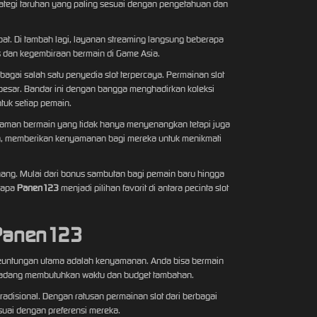
rategi taruhan yang paling sesuai dengan pengetahuan dan
at. Di tambah lagi, layanan streaming langsung beberapa
s dan kegembiraan bermain di Game Asia.
ebagai salah satu penyedia slot terpercaya. Permainan slot
esar. Bandar ini dengan bangga menghadirkan koleksi
uk setiap pemain.
alaman bermain yang tidak hanya menyenangkan tetapi juga
ain, memberikan kenyamanan bagi mereka untuk menikmati
ang. Mulai dari bonus sambutan bagi pemain baru hingga
ngapa
Panen123
menjadi pilihan favorit di antara pecinta slot
i Panen123
 keuntungan utama adalah kenyamanan. Anda bisa bermain
terkadang membutuhkan waktu dan
budget tambahan.
radisional. Dengan ratusan permainan slot dari berbagai
uai dengan preferensi mereka.