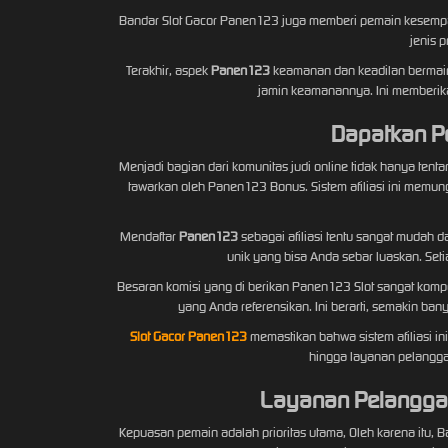
Bandar Slot Gacor Panen123 juga memberi pemain kesempa
jenis 
Terakhir, aspek
Panen123
keamanan dan keadilan bermain di
jamin keamanannya. Ini memberikan
Dapatkan Pe
Menjadi bagian dari komunitas judi online tidak hanya te
tawarkan oleh Panen123 Bonus. Sistem afiliasi ini memu
Mendaftar
Panen123
sebagai afiliasi tentu sangat mudah 
unik yang bisa Anda sebar luaskan. Set
Besaran komisi yang di berikan Panen123 Slot sangat kompet
yang Anda referensikan. Ini berarti, semakin b
Slot Gacor Panen123
memastikan bahwa sistem afiliasi i
hingga layanan pelanggan
Layanan Pelanggan
Kepuasan pemain adalah prioritas utama, Oleh karena itu, 