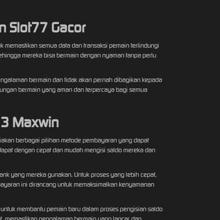
n Slot77 Gacor
k memastikan semua data dan transaksi pemain terlindungi
, sehingga mereka bisa bermain dengan nyaman tanpa perlu
engalaman bermain dan tidak akan pernah dibagikan kepada
ngkungan bermain yang aman dan terpercaya bagi semua
23 Maxwin
akan berbagai pilihan metode pembayaran yang dapat
 dapat dengan cepat dan mudah mengisi saldo mereka dan
nk yang mereka gunakan. Untuk proses yang lebih cepat,
bayaran ini dirancang untuk memaksimalkan kenyamanan
untuk membantu pemain baru dalam proses pengisian saldo
at, memastikan pengalaman bermain yang lancar dan