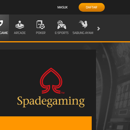
MASUK
DAFTAR
 GAME
ARCADE
POKER
E-SPORTS
SABUNG AYAM
PROMOSI