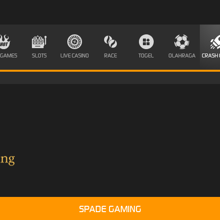
 GAMES
SLOTS
LIVE CASINO
RACE
TOGEL
OLAHRAGA
CRASH
SPADE GAMING