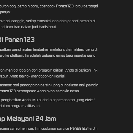
butan bagi pemain baru, cashback
Panen123
, atau berbagai
player.
nkripsi canggih, setiap transaksi dan data pribadi pemain di
di temukan dalam judi tradisional.
 di Panen123
patkan penghasilan tambahan melalui sistem afiliasi yang di
u ke platform. Ini adalah peluang emas bagi mereka yang
 menjadi bagian dari program afiliasi, Anda di berikan link
rsebut, Anda berhak mendapatkan komisi.
sentase dari pendapatan bersih yang di hasilkan dari pemain
Panen123
pendapatan Anda akan semakin besar.
enghasilan Anda. Mulai dari alat pemasaran yang efektif
lam program afiliasi ini.
ap Melayani 24 Jam
ayani setiap harinya. Tim customer service
Panen123
terdiri