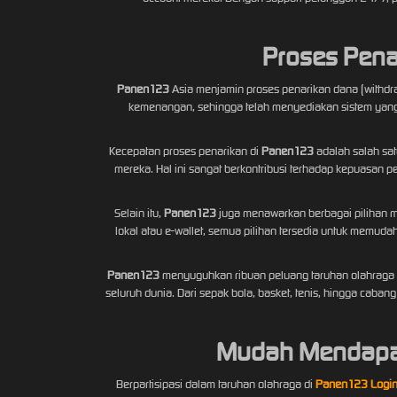
Proses Pena
Panen123
Asia menjamin proses penarikan dana (withd
kemenangan, sehingga telah menyediakan sistem yang
Kecepatan proses penarikan di
Panen123
adalah salah sa
mereka. Hal ini sangat berkontribusi terhadap kepuasan 
Selain itu,
Panen123
juga menawarkan berbagai pilihan me
lokal atau e-wallet, semua pilihan tersedia untuk mem
Panen123
menyuguhkan ribuan peluang taruhan olahraga se
seluruh dunia. Dari sepak bola, basket, tenis, hingga caba
Mudah Mendapat
Berpartisipasi dalam taruhan olahraga di
Panen123 Logi