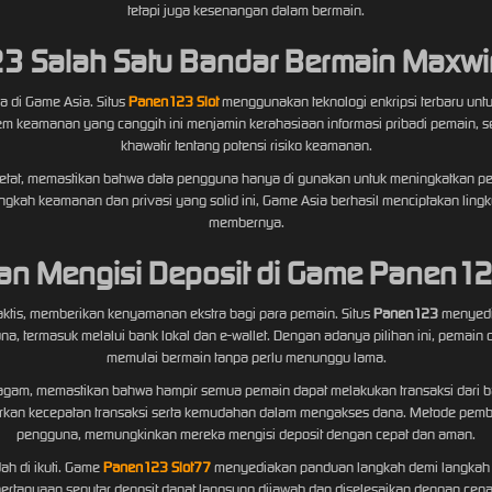
tetapi juga kesenangan dalam bermain.
3 Salah Satu Bandar Bermain Maxwi
 di Game Asia. Situs
Panen123 Slot
menggunakan teknologi enkripsi terbaru untu
istem keamanan yang canggih ini menjamin kerahasiaan informasi pribadi pemain
khawatir tentang potensi risiko keamanan.
ketat, memastikan bahwa data pengguna hanya di gunakan untuk meningkatkan p
angkah keamanan dan privasi yang solid ini, Game Asia berhasil menciptakan li
membernya.
n Mengisi Deposit di Game Panen1
aktis, memberikan kenyamanan ekstra bagi para pemain. Situs
Panen123
menyedi
 termasuk melalui bank lokal dan e-wallet. Dengan adanya pilihan ini, pemain
memulai bermain tanpa perlu menunggu lama.
agam, memastikan bahwa hampir semua pemain dapat melakukan transaksi dari ba
rkan kecepatan transaksi serta kemudahan dalam mengakses dana. Metode pem
pengguna, memungkinkan mereka mengisi deposit dengan cepat dan aman.
ah di ikuti. Game
Panen123 Slot77
menyediakan panduan langkah demi langkah 
ertanyaan seputar deposit dapat langsung dijawab dan diselesaikan dengan cep