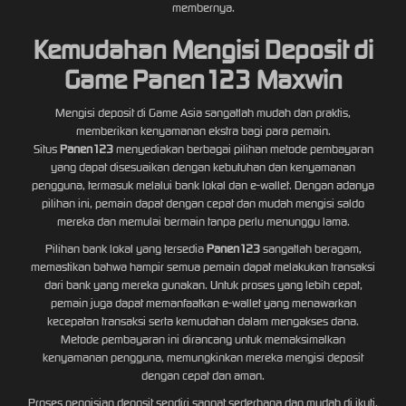
membernya.
Kemudahan Mengisi Deposit di
Game Panen123 Maxwin
Mengisi deposit di Game Asia sangatlah mudah dan praktis,
memberikan kenyamanan ekstra bagi para pemain.
Situs
Panen123
menyediakan berbagai pilihan metode pembayaran
yang dapat disesuaikan dengan kebutuhan dan kenyamanan
pengguna, termasuk melalui bank lokal dan e-wallet. Dengan adanya
pilihan ini, pemain dapat dengan cepat dan mudah mengisi saldo
mereka dan memulai bermain tanpa perlu menunggu lama.
Pilihan bank lokal yang tersedia
Panen123
sangatlah beragam,
memastikan bahwa hampir semua pemain dapat melakukan transaksi
dari bank yang mereka gunakan. Untuk proses yang lebih cepat,
pemain juga dapat memanfaatkan e-wallet yang menawarkan
kecepatan transaksi serta kemudahan dalam mengakses dana.
Metode pembayaran ini dirancang untuk memaksimalkan
kenyamanan pengguna, memungkinkan mereka mengisi deposit
dengan cepat dan aman.
Proses pengisian deposit sendiri sangat sederhana dan mudah di ikuti.