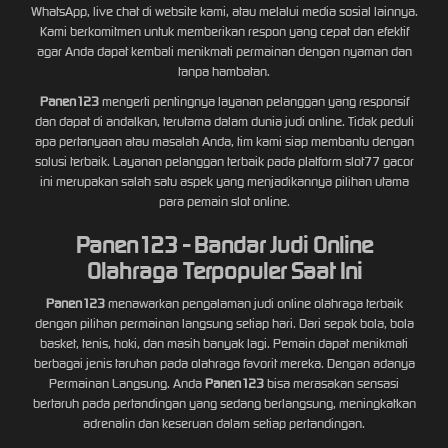
WhatsApp, live chat di website kami, atau melalui media sosial lainnya.
Kami berkomitmen untuk memberikan respon yang cepat dan efektif
agar Anda dapat kembali menikmati permainan dengan nyaman dan
tanpa hambatan.
Panen123
mengerti pentingnya layanan pelanggan yang responsif
dan dapat di andalkan, terutama dalam dunia judi online. Tidak peduli
apa pertanyaan atau masalah Anda, tim kami siap membantu dengan
solusi terbaik. Layanan pelanggan terbaik pada platform slot77 gacor
ini merupakan salah satu aspek yang menjadikannya pilihan utama
para pemain slot online.
Panen123 - Bandar Judi Online
Olahraga Terpopuler Saat Ini
Panen123
menawarkan pengalaman judi online olahraga terbaik
dengan pilihan permainan langsung setiap hari. Dari sepak bola, bola
basket, tenis, hoki, dan masih banyak lagi. Pemain dapat menikmati
berbagai jenis taruhan pada olahraga favorit mereka. Dengan adanya
Permainan Langsung. Anda
Panen123
bisa merasakan sensasi
bertaruh pada pertandingan yang sedang berlangsung, meningkatkan
adrenalin dan keseruan dalam setiap pertandingan.