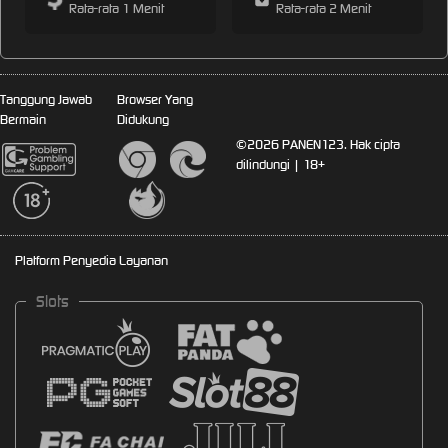
Rata-rata 1 Menit
Rata-rata 2 Menit
Tanggung Jawab
Browser Yang
Bermain
Didukung
©2026 PANEN123. Hak cipta
dilindungi | 18+
Platform Penyedia Layanan
Slots