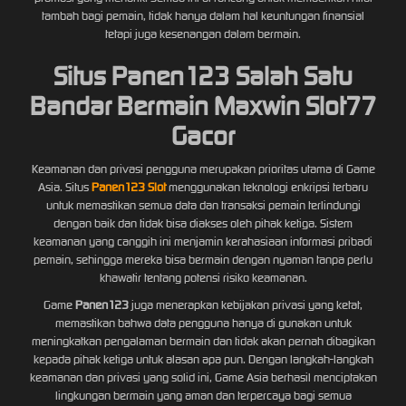
tambah bagi pemain, tidak hanya dalam hal keuntungan finansial
tetapi juga kesenangan dalam bermain.
Situs Panen123 Salah Satu
Bandar Bermain Maxwin Slot77
Gacor
Keamanan dan privasi pengguna merupakan prioritas utama di Game
Asia. Situs
Panen123 Slot
menggunakan teknologi enkripsi terbaru
untuk memastikan semua data dan transaksi pemain terlindungi
dengan baik dan tidak bisa diakses oleh pihak ketiga. Sistem
keamanan yang canggih ini menjamin kerahasiaan informasi pribadi
pemain, sehingga mereka bisa bermain dengan nyaman tanpa perlu
khawatir tentang potensi risiko keamanan.
Game
Panen123
juga menerapkan kebijakan privasi yang ketat,
memastikan bahwa data pengguna hanya di gunakan untuk
meningkatkan pengalaman bermain dan tidak akan pernah dibagikan
kepada pihak ketiga untuk alasan apa pun. Dengan langkah-langkah
keamanan dan privasi yang solid ini, Game Asia berhasil menciptakan
lingkungan bermain yang aman dan terpercaya bagi semua