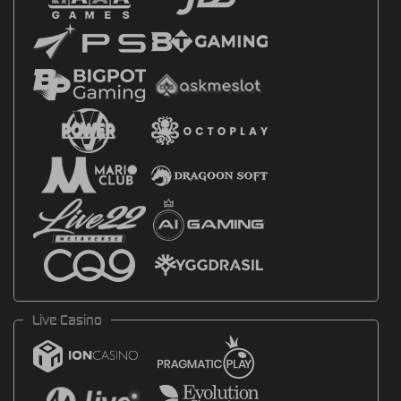
Live Casino