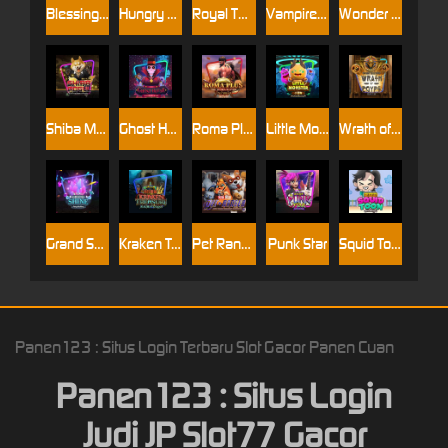
Blessing of the Ox
Hungry Krahung
Royal Thai Dessert
Vampire Hunter
Wonder Cuisine
Shiba Mogul
Ghost House
Roma Plus
Little Monster
Wrath of Egypt
Grand Shine
Kraken Treasure
Pet Ranger
Punk Star
Squid Toon
Panen123 : Situs Login Terbaru Slot Gacor Panen Cuan
Panen123 : Situs Login
Judi JP Slot77 Gacor