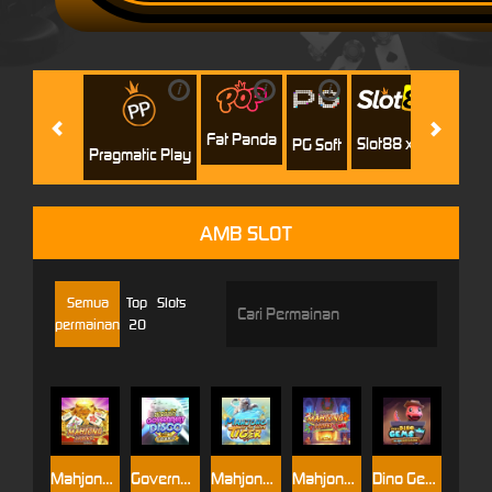
i
i
i
i
i
Facha
Fat Panda
Slot88 x PP
PG Soft
Pragmatic Play
AMB SLOT
Semua
Top
Slots
permainan
20
Mahjong Legend
Government Disco
Mahjong of the White Tiger
Mahjong Legend Xmas
Dino Gems