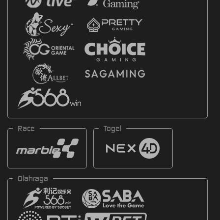
Race
Togel
Olahraga