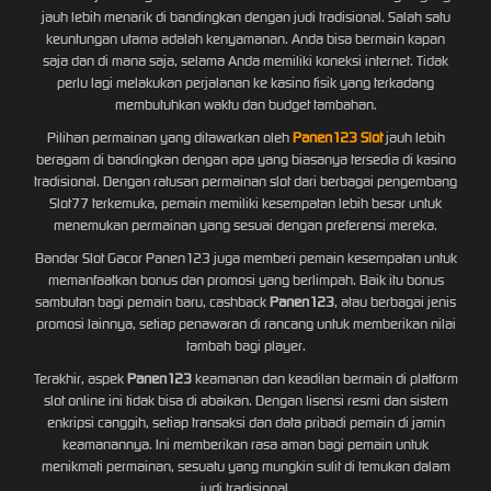
jauh lebih menarik di bandingkan dengan judi tradisional. Salah satu
keuntungan utama adalah kenyamanan. Anda bisa bermain kapan
saja dan di mana saja, selama Anda memiliki koneksi internet. Tidak
perlu lagi melakukan perjalanan ke kasino fisik yang terkadang
membutuhkan waktu dan
budget tambahan.
Pilihan permainan yang ditawarkan oleh
Panen123 Slot
jauh lebih
beragam di bandingkan dengan apa yang biasanya tersedia di kasino
tradisional. Dengan ratusan permainan slot dari berbagai pengembang
Slot77 terkemuka, pemain memiliki kesempatan lebih besar untuk
menemukan permainan yang sesuai dengan preferensi mereka.
Bandar Slot Gacor Panen123 juga memberi pemain kesempatan untuk
memanfaatkan bonus dan promosi yang berlimpah. Baik itu bonus
sambutan bagi pemain baru, cashback
Panen123
, atau berbagai jenis
promosi lainnya, setiap penawaran di rancang untuk memberikan nilai
tambah bagi player.
Terakhir, aspek
Panen123
keamanan dan keadilan bermain di platform
slot online ini tidak bisa di abaikan. Dengan lisensi resmi dan sistem
enkripsi canggih, setiap transaksi dan data pribadi pemain di jamin
keamanannya. Ini memberikan rasa aman bagi pemain untuk
menikmati permainan, sesuatu yang mungkin sulit di temukan dalam
judi tradisional.