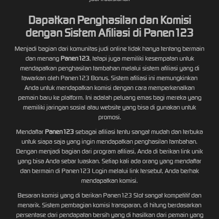
Dapatkan Penghasilan dan Komisi
dengan Sistem Afiliasi di Panen123
Menjadi bagian dari komunitas judi online tidak hanya tentang bermain
dan menang
Panen123
, tetapi juga memiliki kesempatan untuk
mendapatkan penghasilan tambahan melalui sistem afiliasi yang di
tawarkan oleh Panen123 Bonus. Sistem afiliasi ini memungkinkan
Anda untuk mendapatkan komisi dengan cara memperkenalkan
pemain baru ke platform. Ini adalah peluang emas bagi mereka yang
memiliki jaringan sosial atau website yang bisa di gunakan untuk
promosi.
Mendaftar
Panen123
sebagai afiliasi tentu sangat mudah dan terbuka
untuk siapa saja yang ingin mendapatkan penghasilan tambahan.
Dengan menjadi bagian dari program afiliasi, Anda di berikan link unik
yang bisa Anda sebar luaskan. Setiap kali ada orang yang mendaftar
dan bermain di Panen123 Login melalui link tersebut, Anda berhak
mendapatkan komisi.
Besaran komisi yang di berikan Panen123 Slot sangat kompetitif dan
menarik. Sistem pembagian komisi transparan, di hitung berdasarkan
persentase dari pendapatan bersih yang di hasilkan dari pemain yang